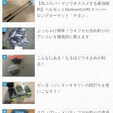
【高コスパ！マジでオススメする最強柄
杓】ベルモント(Belmont) 690 スーパー
ロングターゲット「チタン」
ぶっちゃけ簡単！ウキフカセ沈め釣りの
アレコレを徹底的に教えます
こんなにある！なるほどウキ止めの利
点！
ガン玉（ジンタンオモリ）の段打ちを使
いこなそう！
クロ（グレ・メジナ）フカセ釣りの道糸