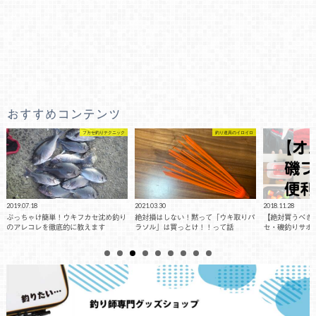
おすすめコンテンツ
釣り道具のイロイロ
釣り道具のイロイロ
2021.03.30
2018.11.28
2021.04.08
絶対損はしない！黙って「ウキ取りパ
【絶対買うべき】マジで便利なフカ
【大きなウキは
ラソル」は買っとけ！！って話
セ・磯釣りサポート便利グッズ15品
大好きな釣研デ
る（レビュー）