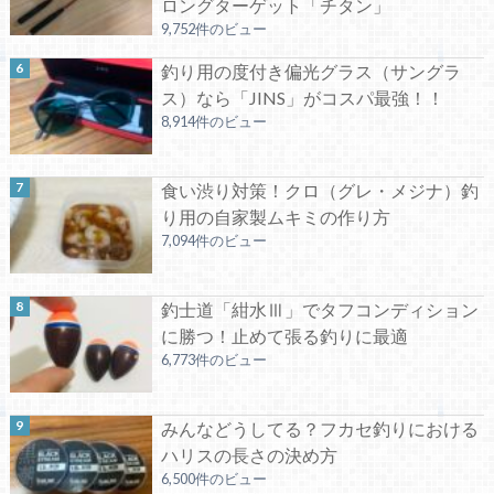
ロングターゲット「チタン」
9,752件のビュー
釣り用の度付き偏光グラス（サングラ
ス）なら「JINS」がコスパ最強！！
8,914件のビュー
食い渋り対策！クロ（グレ・メジナ）釣
り用の自家製ムキミの作り方
7,094件のビュー
釣士道「紺水Ⅲ」でタフコンディション
に勝つ！止めて張る釣りに最適
6,773件のビュー
みんなどうしてる？フカセ釣りにおける
ハリスの長さの決め方
6,500件のビュー