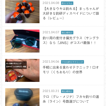
2021.04.08
釣りコラム
【大きなウキは釣れる】まっちゃんが
大好きな釣研ディスペイドについて語
る（レビュー）
2021.04.07
初心者向け
釣り用の度付き偏光グラス（サングラ
ス）なら「JINS」がコスパ最強！！
2021.04.06
フカセ釣りテクニック
手軽に出来る食わせテクニック！口オ
モリ（くちおもり）の世界
2021.03.31
初心者向け
クロ（グレ・メジナ）フカセ釣りの道
糸（ライン）号数選びについて