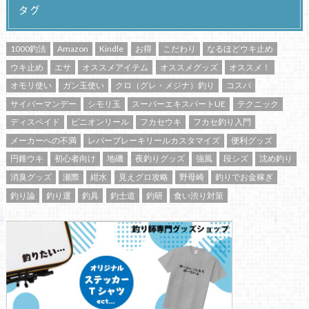
タグ
1000釣法
Amazon
Kindle
お得
こだわり
なるほどウキ止め
ウキ止め
エサ
オススメアイテム
オススメグッズ
オススメ！
オモリ使い
ガン玉使い
クロ（グレ・メジナ）釣り
コスパ
サイバーマンデー
シモリ玉
スーパーエキスパートUE
テクニック
ディスペイド
ピニオンリール
フカセウキ
フカセ釣り入門
メーカーへの不満
レバーブレーキリールカスタマイズ
便利グッズ
円錐ウキ
初心者向け
地磯
夜釣りグッズ
強風
段シズ
沈め釣り
消臭グッズ
瀬際
紺水
見えグロ攻略
野母崎
釣りでお金稼ぎ
釣り論
釣り運
釣具
釣士道
釣研
食い渋り対策