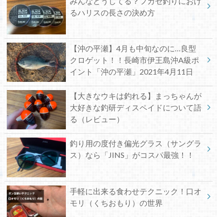
みんなどうしてる？フカセ釣りにおけ
るハリスの長さの決め方
【沖の平瀬】4月も中旬なのに…良型
クロゲット！！長崎市伊王島沖A級ポ
イント「沖の平瀬」2021年4月11日
【大きなウキは釣れる】まっちゃんが
大好きな釣研ディスペイドについて語
る（レビュー）
釣り用の度付き偏光グラス（サングラ
ス）なら「JINS」がコスパ最強！！
手軽に出来る食わせテクニック！口オ
モリ（くちおもり）の世界