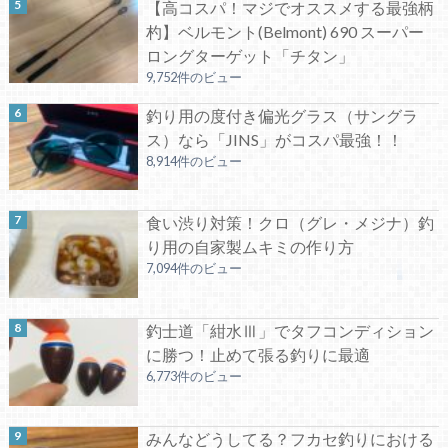
【高コスパ！マジでオススメする最強柄
杓】ベルモント(Belmont) 690 スーパー
ロングターゲット「チタン」
9,752件のビュー
釣り用の度付き偏光グラス（サングラ
ス）なら「JINS」がコスパ最強！！
8,914件のビュー
食い渋り対策！クロ（グレ・メジナ）釣
り用の自家製ムキミの作り方
7,094件のビュー
釣士道「紺水Ⅲ」でタフコンディション
に勝つ！止めて張る釣りに最適
6,773件のビュー
みんなどうしてる？フカセ釣りにおける