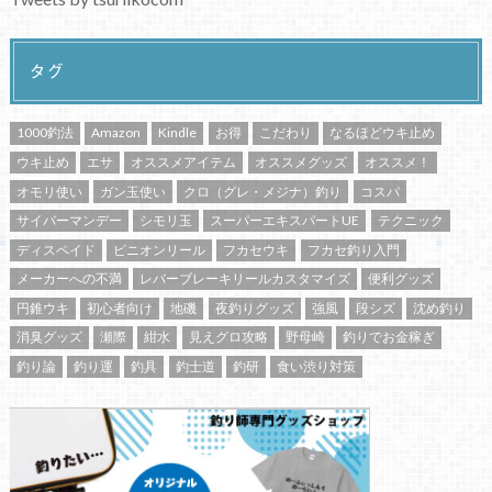
タグ
1000釣法
Amazon
Kindle
お得
こだわり
なるほどウキ止め
ウキ止め
エサ
オススメアイテム
オススメグッズ
オススメ！
オモリ使い
ガン玉使い
クロ（グレ・メジナ）釣り
コスパ
サイバーマンデー
シモリ玉
スーパーエキスパートUE
テクニック
ディスペイド
ピニオンリール
フカセウキ
フカセ釣り入門
メーカーへの不満
レバーブレーキリールカスタマイズ
便利グッズ
円錐ウキ
初心者向け
地磯
夜釣りグッズ
強風
段シズ
沈め釣り
消臭グッズ
瀬際
紺水
見えグロ攻略
野母崎
釣りでお金稼ぎ
釣り論
釣り運
釣具
釣士道
釣研
食い渋り対策