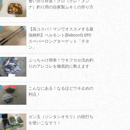
食い渋り対策！クロ（グレ・メジ
ナ）釣り用の自家製ムキミの作り方
【高コスパ！マジでオススメする最
強柄杓】ベルモント(Belmont) 690
スーパーロングターゲット「チタ
ン」
ぶっちゃけ簡単！ウキフカセ沈め釣
りのアレコレを徹底的に教えます
こんなにある！なるほどウキ止めの
利点！
ガン玉（ジンタンオモリ）の段打ち
を使いこなそう！