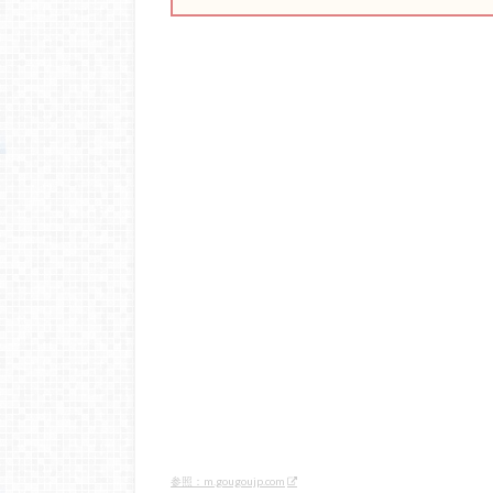
参照：m.gougoujp.com